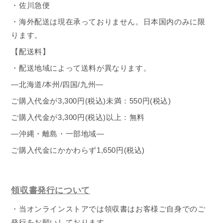
・佐川急便
・海外配送は現在承っておりません。日本国内のみに限
ります。
【配送料】
・配送地域によって送料が異なります。
―北海道
/
本州
/
四国
/
九州
―
ご購入代金が3
,300
円
(
税込
)
未満：55
0
円
(
税込
)
ご購入代金が3
,300
円
(
税込
)
以上：無料
―沖縄・離島・一部地域―
ご購入代金にかかわらず1
,650
円
(
税込
)
領収書発行について
・当オンラインストアでは領収書はお客様ご自身でのご
発行をお願いしております。