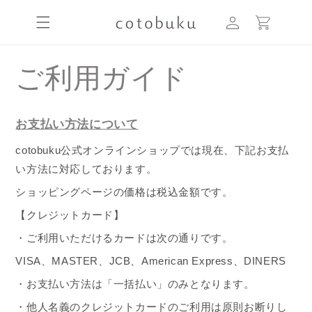
コンテ
カ
グ
ンツに
ー
進む
イ
ト
ン
ご利用ガイド
お支払い方法について
cotobuku公式オンラインショップ
では現在、下記お支払
い方法に対応しております。
ショッピングページの価格は税込金額です。
【クレジットカード】
・ご利用いただけるカードは次の通りです。
VISA
、
MASTER
、
JCB
、
American Express
、
DINERS
・お支払い方法は「一括払い」のみとなります。
・他人名義のクレジットカードのご利用は原則お断りし